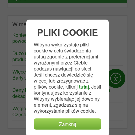
W mediach
PLIKI COOKIE
Koniec dużej kopalni miedzi. Z niezwykłego
powodu
Witryna wykorzystuje pliki
cookie w celu świadczenia
Duże rozczarowanie ze strony wielkiego
usług zgodnie z preferencjami
producenta miedzi
wyrażonymi przez Ciebie
podczas nawigacji po sieci.
Więcej polskich kabli dla farm wiatrowych na
Jeśli chcesz dowiedzieć się
Bałtyku. Powstać ma też specjalny statek
więcej lub zrezygnować z
plików cookie, kliknij
tutaj
. Jeśli
Ceny kluczowego metalu najniższe od prawie
kontynuujesz korzystanie z
dekady
Witryny wybierając jej dowolny
element, zgadzasz się na
Węglokoks przesuwa start walcowni Huty
wykorzystanie plików cookie.
Częstochowa
Zamknij