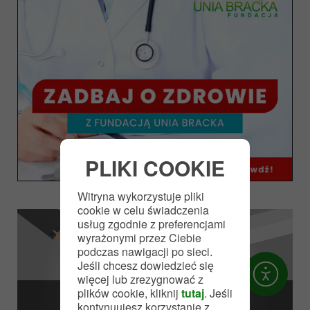
PLIKI COOKIE
Witryna wykorzystuje pliki
cookie w celu świadczenia
usług zgodnie z preferencjami
wyrażonymi przez Ciebie
podczas nawigacji po sieci.
Jeśli chcesz dowiedzieć się
więcej lub zrezygnować z
plików cookie, kliknij
tutaj
. Jeśli
DOŁĄCZ DO NAS
kontynuujesz korzystanie z