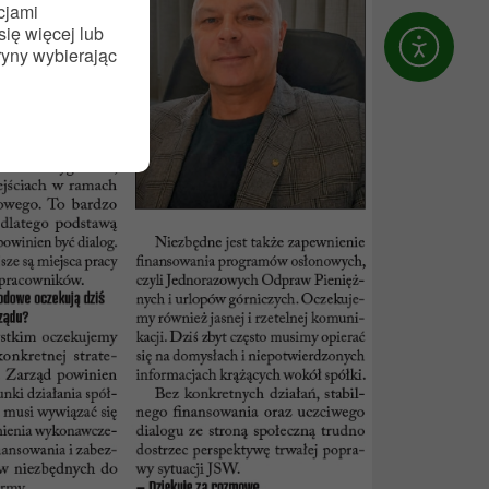
cjami
się więcej lub
tryny wybierając