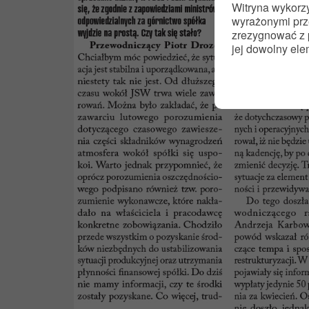
Witryna wykorzy
wyrażonymi prze
zrezygnować z p
jej dowolny ele